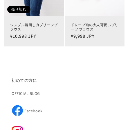
売り切れ
シンプル着回し力プリーツブ
ドレープ袖の大人可愛いプリ
ラウス
ーツ ブラウス
通
¥10,998 JPY
通
¥9,998 JPY
常
常
価
価
格
格
初めての方に
OFFICIAL BLOG
FaceBook
Facebook