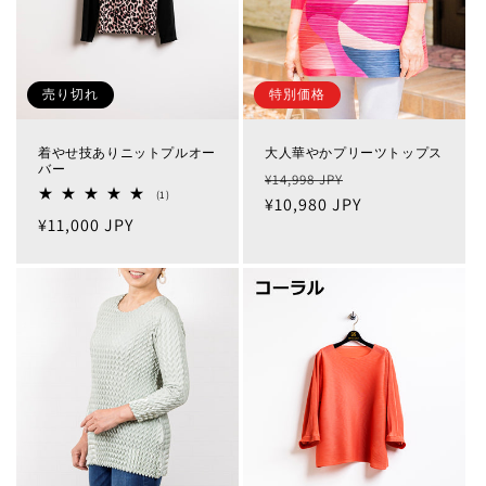
特別価格
売り切れ
大人華やかプリーツトップス
着やせ技ありニットプルオー
バー
通
セ
¥14,998 JPY
1
(1)
常
¥10,980 JPY
ー
レ
通
¥11,000 JPY
ビ
価
ル
ュ
常
格
価
ー
数
価
格
の
格
合
計