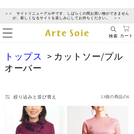
コンテ
ンツに
進む
＜＜ サイトリニューアル中です、しばらくの間お買い物ができません
が、新しくなるサイトを楽しみにしてお待ちください。 ＞＞
カ
ー
カート
検索
ト
コ
トップス
カットソー/プル
レ
オーバー
ク
シ
絞り込みと並び替え
23個の商品の6
ョ
ン
: