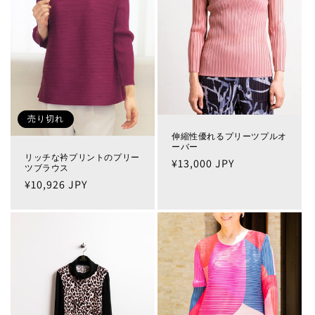
売り切れ
伸縮性優れるプリーツプルオ
ーバー
リッチな衿プリントのプリー
通
¥13,000 JPY
ツブラウス
常
通
¥10,926 JPY
価
常
格
価
格