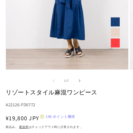
モ
ー
の
1
/
7
ダ
ル
リゾートスタイル麻混ワンピース
で
メ
デ
A22126-FD0772
ィ
ア
通
198
¥19,800 JPY
ポイント獲得
(1)
(2
常
を
税込み。
配送料
はチェックアウト時に計算されます。
開
価