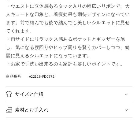
ワ
ワ
・ウエストに立体感あるタック入りの幅広いリボンで、大
ン
ン
人キュートな印象と、着痩効果も期待デザインになってい
ピ
ピ
ます。前で結んでも後で結んでも美しいシルエットに見せ
ー
ー
てくれます。
ス
ス
・両サイドにリラックス感あるポケットとギャザーを施
の
の
し、気になる腰回りやヒップ周りを賢くカバーしつつ、綺
数
数
量
量
麗に見えるシルエットになっています。
を
を
・お家で手洗い出来るのも家計も嬉しいポイントです。
減
増
商品番号
A22126-FD0772
ら
や
す
す
サイズと仕様
素材とお手入れ