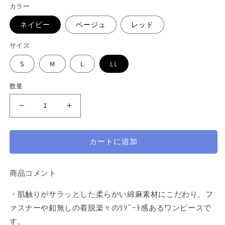
く
カラー
格
ネイビー
ベージュ
レッド
サイズ
S
M
L
LL
数量
リ
リ
ゾ
ゾ
ー
ー
カートに追加
ト
ト
ス
ス
タ
タ
商品コメント
イ
イ
・肌触りがサラッとした柔らかい綿麻素材にこだわり、フ
ル
ル
麻
麻
ァスナーや釦無しの着脱楽々のﾘｿﾞｰﾄ感あるワンピースで
混
混
す。