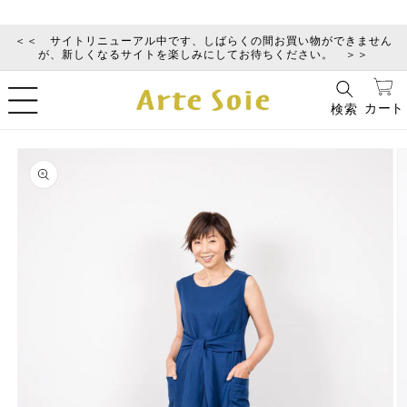
コンテ
ンツに
進む
＜＜ サイトリニューアル中です、しばらくの間お買い物ができません
が、新しくなるサイトを楽しみにしてお待ちください。 ＞＞
カ
ー
カート
検索
ト
商品情
報にス
キップ